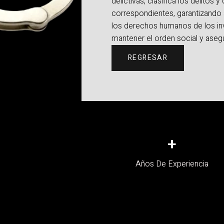
delictivas, clasifica los delitos 
correspondientes, garantizando
los derechos humanos de los in
mantener el orden social y asegur
REGRESAR
+
Años De Experiencia