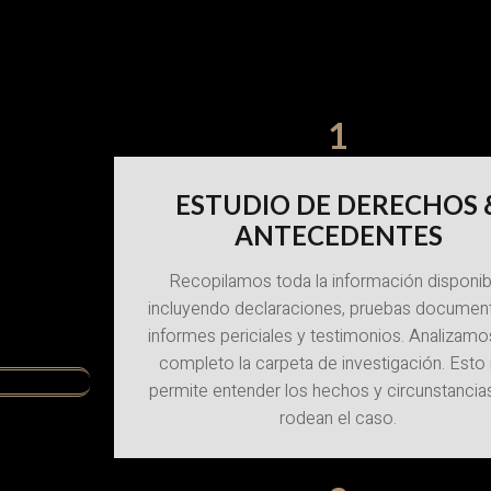
1
ESTUDIO DE DERECHOS 
ANTECEDENTES
Recopilamos toda la información disponib
incluyendo declaraciones, pruebas document
informes periciales y testimonios. Analizamo
completo la carpeta de investigación. Esto
permite entender los hechos y circunstancia
rodean el caso.