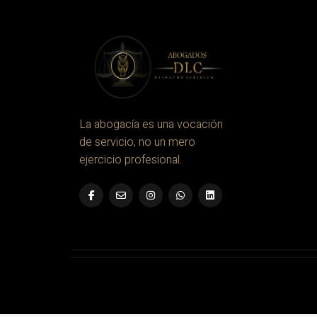
Inicio
Conoc
Servici
Contac
La abogacía es una vocación
de servicio, no un mero
ejercicio profesional.
DLC Abogados & Consultores S.A.S. de C.V.