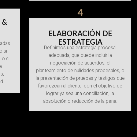
4
 &
ELABORACIÓN DE
ESTRATEGIA
tadas
Definimos una estrategia procesal
o si
adecuada, que puede incluir la
 o si
negociación de acuerdos, el
a
planteamiento de nulidades procesales, o
s,
la presentación de pruebas y testigos que
d.
favorezcan al cliente, con el objetivo de
lograr ya sea una conciliación, la
absolución o reducción de la pena.