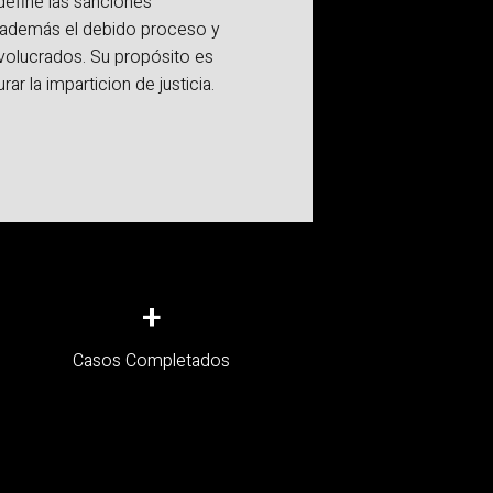
y define las sanciones
 además el debido proceso y
volucrados. Su propósito es
ar la imparticion de justicia.
+
Casos Completados