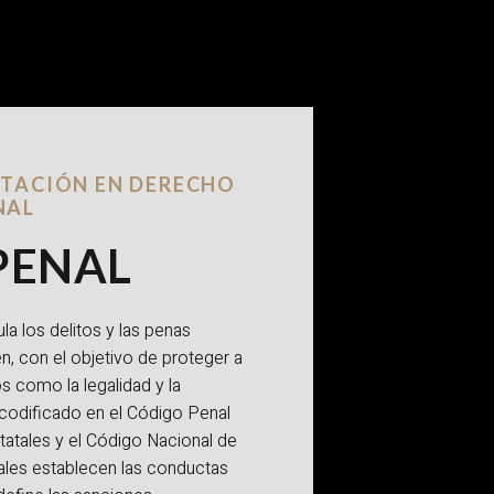
NTACIÓN EN DERECHO
NAL
PENAL
a los delitos y las penas
, con el objetivo de proteger a
os como la legalidad y la
 codificado en el Código Penal
tatales y el Código Nacional de
ales establecen las conductas