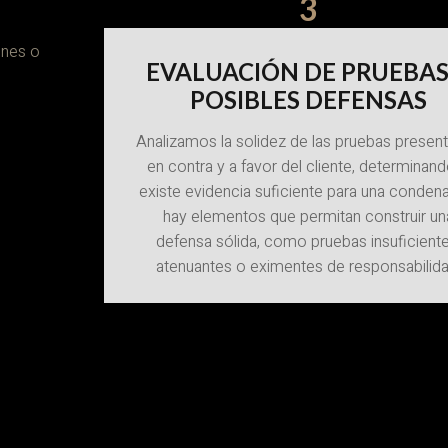
3
s
ones o
EVALUACIÓN DE PRUEBAS
POSIBLES DEFENSAS
Analizamos la solidez de las pruebas presen
en contra y a favor del cliente, determinand
existe evidencia suficiente para una condena
hay elementos que permitan construir un
defensa sólida, como pruebas insuficiente
atenuantes o eximentes de responsabilida