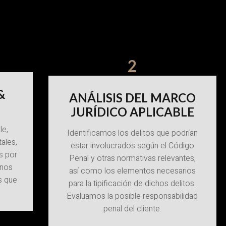
2
&
ANÁLISIS DEL MARCO
JURÍDICO APLICABLE
le,
Identificamos los delitos que podrían
ales,
estar involucrados según el Código
s por
Penal y otras normativas relevantes,
 nos
así como los elementos necesarios
s que
para la tipificación de dichos delitos.
Evaluamos la posible responsabilidad
penal del cliente.